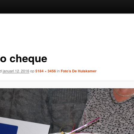
o cheque
rd
januari 12, 2016
op
5184 × 3456
in
Foto’s De Huiskamer